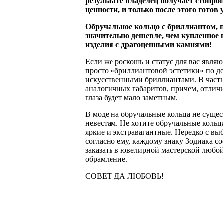
результате владелец получает стопро
ценности, и только после этого готов
Обручальное кольцо с бриллиантом, п
значительно дешевле, чем купленное 
изделия с драгоценными камнями!
Если же роскошь и статус для вас явля
просто «бриллиантовой эстетики» по д
искусственными бриллиантами. В частно
аналогичных габаритов, причем, отлич
глаза будет мало заметным.
В моде на обручальные кольца не сущес
невестам. Не хотите обручальные коль
яркие и экстравагантные. Нередко с вы
согласно ему, каждому знаку Зодиака с
заказать в ювелирной мастерской любой
обрамление.
СОВЕТ ДА ЛЮБОВЬ!