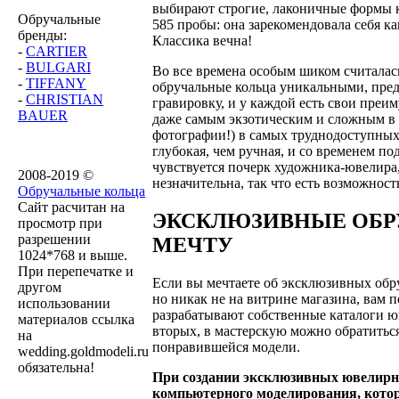
выбирают строгие, лаконичные формы к
Обручальные
585 пробы: она зарекомендовала себя к
бренды:
Классика вечна!
-
CARTIER
-
BULGARI
Во все времена особым шиком считалас
-
TIFFANY
обручальные кольца уникальными, пред
-
CHRISTIAN
гравировку, и у каждой есть свои преи
BAUER
даже самым экзотическим и сложным в 
фотографии!) в самых труднодоступных
глубокая, чем ручная, и со временем п
чувствуется почерк художника-ювелира,
2008-2019 ©
незначительна, так что есть возможнос
Обручальные кольца
Сайт расчитан на
ЭКСКЛЮЗИВНЫЕ ОБР
просмотр при
разрешении
МЕЧТУ
1024*768 и выше.
При перепечатке и
Если вы мечтаете об эксклюзивных обр
другом
но никак не на витрине магазина, вам 
использовании
разрабатывают собственные каталоги ю
материалов ссылка
вторых, в мастерскую можно обратитьс
на
понравившейся модели.
wedding.goldmodeli.ru
обязательна!
При создании эксклюзивных ювелирн
компьютерного моделирования, котор