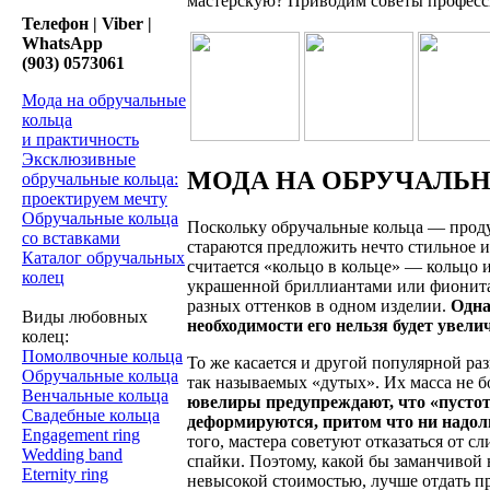
мастерскую? Приводим советы професс
Телефон | Viber |
WhatsApp
(903) 0573061
Мода на обручальные
кольца
и практичность
Эксклюзивные
МОДА НА ОБРУЧАЛЬН
обручальные кольца:
проектируем мечту
Обручальные кольца
Поскольку обручальные кольца — прод
со вставками
стараются предложить нечто стильное 
Каталог обручальных
считается «кольцо в кольце» — кольцо и
колец
украшенной бриллиантами или фионитам
разных оттенков в одном изделии.
Одна
Виды любовных
необходимости его нельзя будет увели
колец:
Помолвочные кольца
То же касается и другой популярной ра
Обручальные кольца
так называемых «дутых». Их масса не б
Венчальные кольца
ювелиры предупреждают, что «пустот
Свадебные кольца
деформируются, притом что ни надолг
Engagement ring
того, мастера советуют отказаться от с
Wedding band
спайки. Поэтому, какой бы заманчивой
Eternity ring
невысокой стоимостью, лучше отдать п